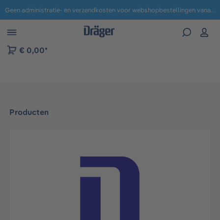
Geen administratie- en verzendkosten voor webshopbestellingen vanaf € 100,-.
 naar navigatie B2B-platform
€ 0,00*
Producten
Afbeeldingengalerij overslaan