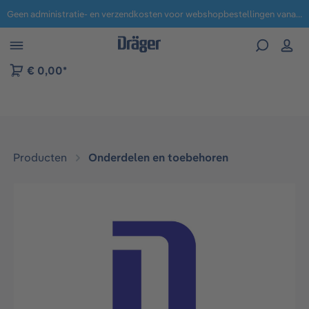
Geen administratie- en verzendkosten voor webshopbestellingen vanaf € 100,-.
 naar navigatie B2B-platform
€ 0,00*
Producten
Onderdelen en toebehoren
Afbeeldingengalerij overslaan