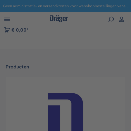
Geen administratie- en verzendkosten voor webshopbestellingen vanaf € 100,-.
 naar navigatie B2B-platform
€ 0,00*
Producten
Afbeeldingengalerij overslaan