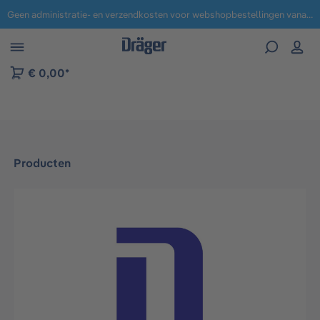
Geen administratie- en verzendkosten voor webshopbestellingen vanaf € 100,-.
 naar navigatie B2B-platform
€ 0,00*
Producten
Afbeeldingengalerij overslaan