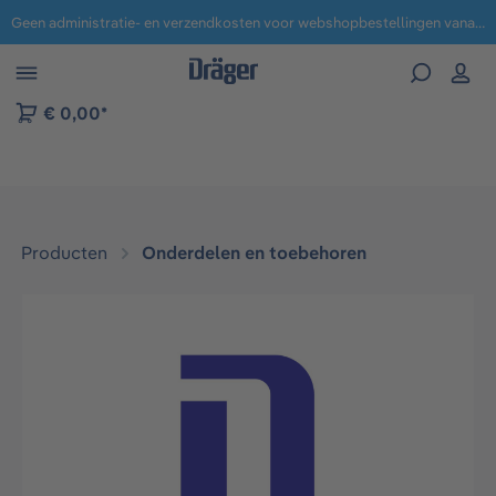
Geen administratie- en verzendkosten voor webshopbestellingen vanaf € 100,-.
 naar navigatie B2B-platform
€ 0,00*
Producten
Onderdelen en toebehoren
Afbeeldingengalerij overslaan