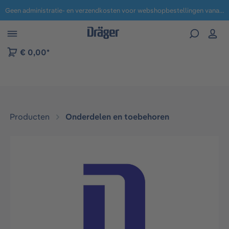
Geen administratie- en verzendkosten voor webshopbestellingen vanaf € 100,-.
 naar navigatie B2B-platform
€ 0,00*
Producten
Onderdelen en toebehoren
Afbeeldingengalerij overslaan