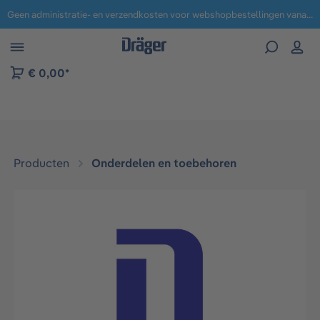
Geen administratie- en verzendkosten voor webshopbestellingen vanaf € 100,-.
 naar navigatie B2B-platform
€ 0,00*
Producten
Onderdelen en toebehoren
Afbeeldingengalerij overslaan