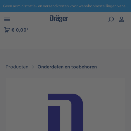
Geen administratie- en verzendkosten voor webshopbestellingen vanaf € 100,-.
 naar navigatie B2B-platform
€ 0,00*
Producten
Onderdelen en toebehoren
Afbeeldingengalerij overslaan