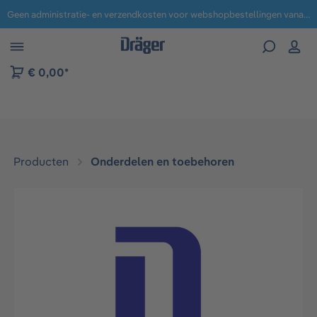
Geen administratie- en verzendkosten voor webshopbestellingen vanaf € 100,-.
 naar navigatie B2B-platform
€ 0,00*
Producten
Onderdelen en toebehoren
Afbeeldingengalerij overslaan