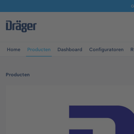
G
 naar de hoofdnavigatie
Ga naar navigatie B2B-platform
Home
Producten
Dashboard
Configuratoren
R
Producten
Afbeeldingengalerij overslaan