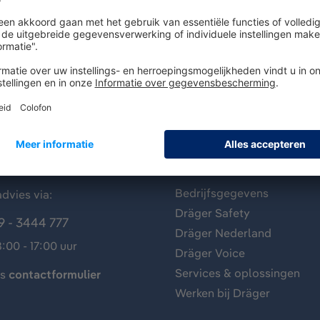
antenservice
Over Dräger
Bedrijfsgegevens
dvies via:
Dräger Safety
9 - 3444 777
Dräger Nederland
:00 - 17:00 uur
Dräger Voice
Services & oplossingen
ns
contactformulier
Werken bij Dräger