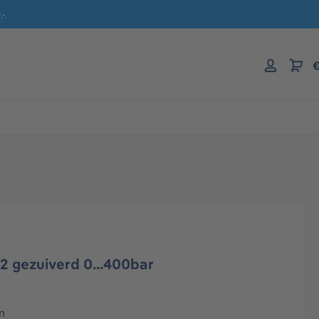
-.
€
2 gezuiverd 0...400bar
n