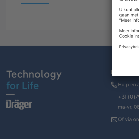
Technology
Dräger kl
for Life
Hulp en a
+31 (0)7
ma-vr, 08
Of via o