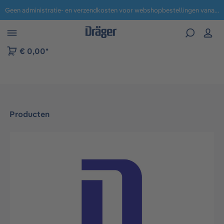
Geen administratie- en verzendkosten voor webshopbestellingen vanaf € 100,-.
 naar navigatie B2B-platform
€ 0,00*
Producten
Afbeeldingengalerij overslaan