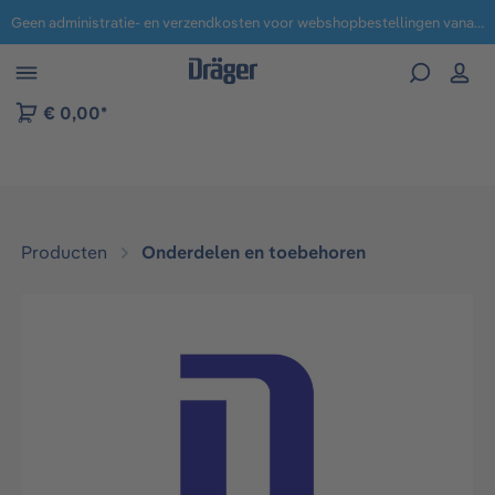
Geen administratie- en verzendkosten voor webshopbestellingen vanaf € 100,-.
 naar navigatie B2B-platform
€ 0,00*
Producten
Onderdelen en toebehoren
Afbeeldingengalerij overslaan