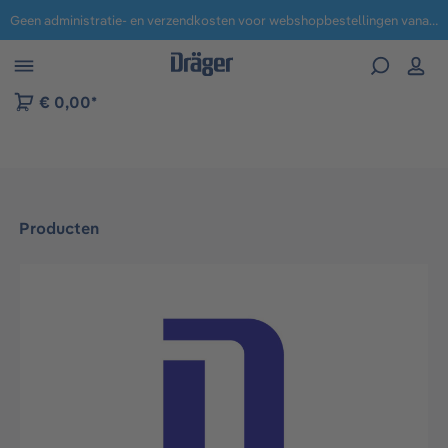
Geen administratie- en verzendkosten voor webshopbestellingen vanaf € 100,-.
 naar navigatie B2B-platform
€ 0,00*
Producten
Afbeeldingengalerij overslaan