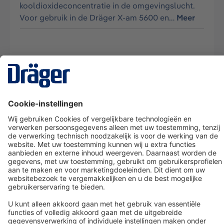
kooldioxideconcentratie in de omgevingslucht.
Voor gebruik in de Dräger X-am 5600 en…
Meer
Technology
for Life
Dräger klantenservice
Over Dräger
Bestellen in onze webshop
Community