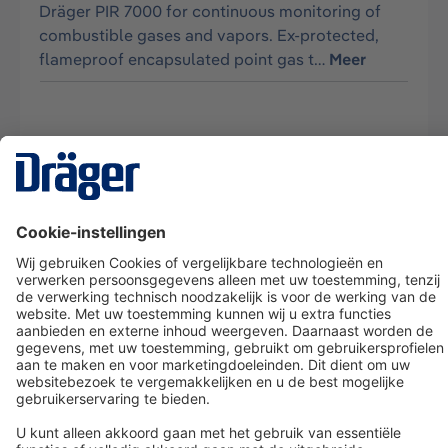
Dräger PIR 7000 for continuous monitoring of
combustible gases and vapors. Ex-protected,
flameproof encapsulated point gas t…
Meer
Technology
for Life
Dräger klantenservice
Over Dräger
Bestellen in onze webshop