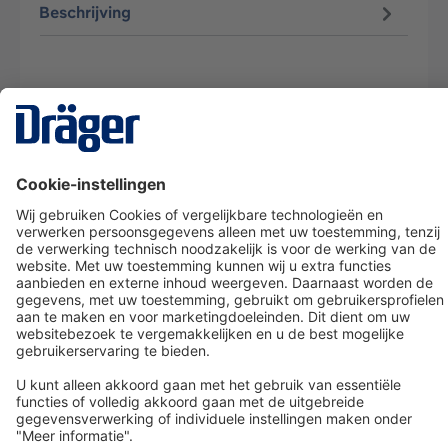
Beschrijving
Technology
for Life
Dräger klantenservice
Over Dräger
Bestellen in onze webshop
Community