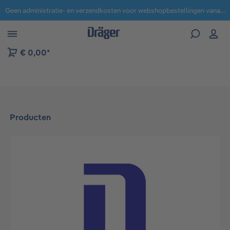
Geen administratie- en verzendkosten voor webshopbestellingen vanaf € 100,-.
 naar navigatie B2B-platform
€ 0,00*
Producten
Afbeeldingengalerij overslaan