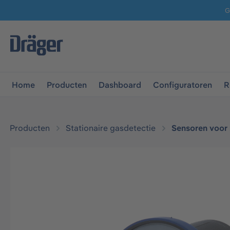
G
 naar de hoofdnavigatie
Ga naar navigatie B2B-platform
Home
Producten
Dashboard
Configuratoren
R
Producten
Stationaire gasdetectie
Sensoren voor 
Afbeeldingengalerij overslaan