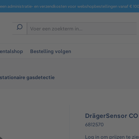
een administratie- en verzendkosten voor webshopbestellingen vanaf € 100,
entalshop
Bestelling volgen
stationaire gasdetectie
DrägerSensor CO
6812570
Log in om prijzen te zie