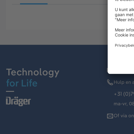
Technology
Dräger kl
for Life
Hulp en a
+31 (0)7
ma-vr, 08
Of via o