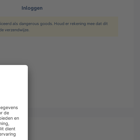
Inloggen
ficeerd als dangerous goods. Houd er rekening mee dat dit
de verzendwijze.