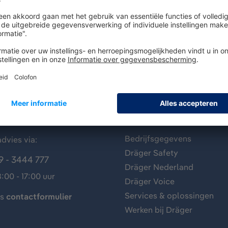
antenservice
Over Dräger
Bedrijfsgegevens
dvies via:
Dräger Safety
9 - 3444 777
Dräger Nederland
:00 - 17:00 uur
Dräger Voice
Services & oplossingen
ns
contactformulier
Werken bij Dräger