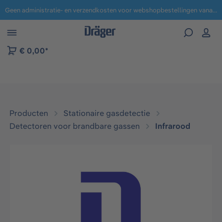
Geen administratie- en verzendkosten voor webshopbestellingen vanaf € 100,-.
 naar navigatie B2B-platform
€ 0,00*
Producten
Stationaire gasdetectie
Detectoren voor brandbare gassen
Infrarood​
Afbeeldingengalerij overslaan