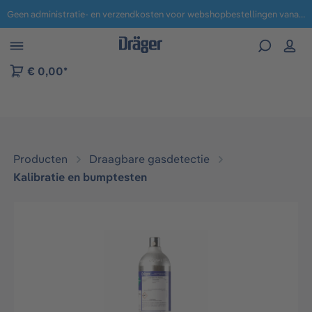
Geen administratie- en verzendkosten voor webshopbestellingen vanaf € 100,-.
 naar navigatie B2B-platform
€ 0,00*
Producten
Draagbare gasdetectie
Kalibratie en bumptesten​
Afbeeldingengalerij overslaan