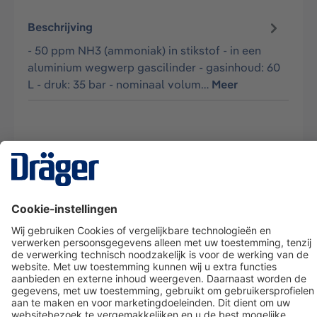
Beschrijving
- 50 ppm NH3 (ammoniak) in stikstof - in een
aluminium wegwerp gascilinder - gasinhoud: 60
L - druk: 35 bar - nominaal volum…
Meer
Technology
for Life
Dräger klantenservice
Over Dräger