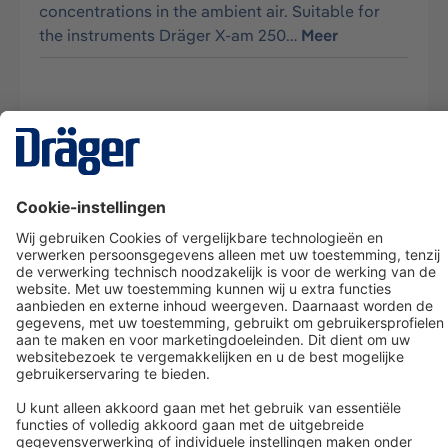
concentrations in the ambient air. Suitable for
the instruments Dräger X-am 250…
Meer
Technology
for Life
Dräger klantenservice
Over Dräger
Bestellen in onze webshop
Community