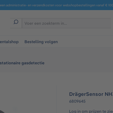
een administratie- en verzendkosten voor webshopbestellingen vanaf € 100,
entalshop
Bestelling volgen
stationaire gasdetectie
DrägerSensor NH
6809645
Log in om prijzen te zie