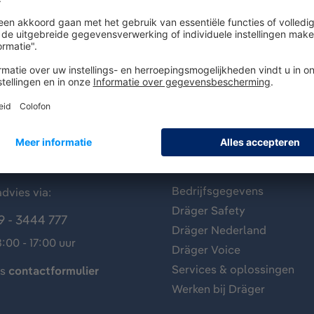
antenservice
Over Dräger
Bedrijfsgegevens
dvies via:
Dräger Safety
9 - 3444 777
Dräger Nederland
:00 - 17:00 uur
Dräger Voice
Services & oplossingen
ns
contactformulier
Werken bij Dräger