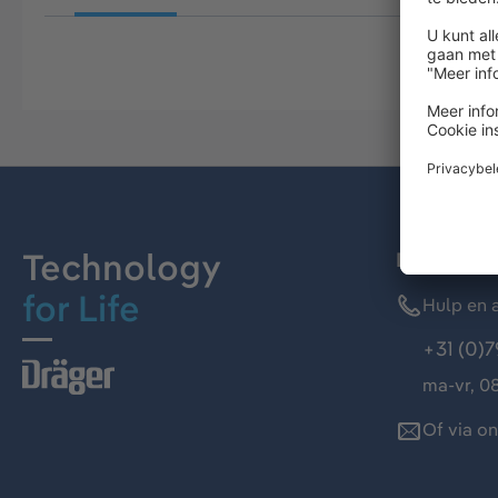
Technology
Dräger kl
for Life
Hulp en a
+31 (0)7
ma-vr, 08
Of via o