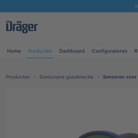
G
 naar de hoofdnavigatie
Ga naar navigatie B2B-platform
Home
Producten
Dashboard
Configuratoren
R
Producten
Stationaire gasdetectie
Sensoren voor 
Afbeeldingengalerij overslaan