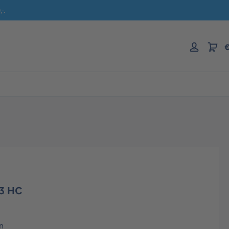
-.
€
3 HC
n