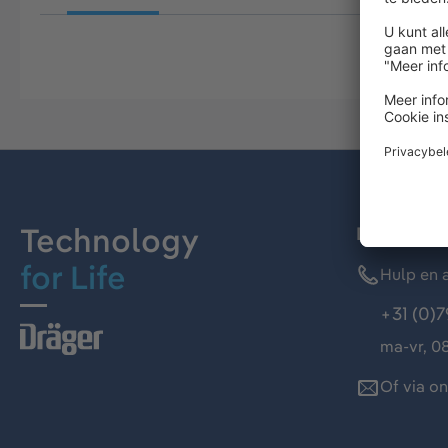
Technology
Dräger kl
for Life
Hulp en a
+31 (0)7
ma-vr, 08
Of via o