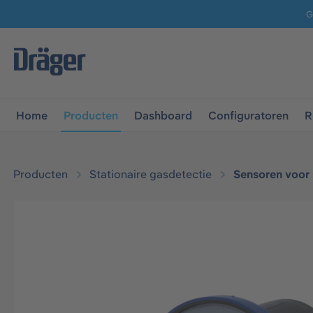
G
 naar de hoofdnavigatie
Ga naar navigatie B2B-platform
Home
Producten
Dashboard
Configuratoren
R
Producten
Stationaire gasdetectie
Sensoren voor 
Afbeeldingengalerij overslaan