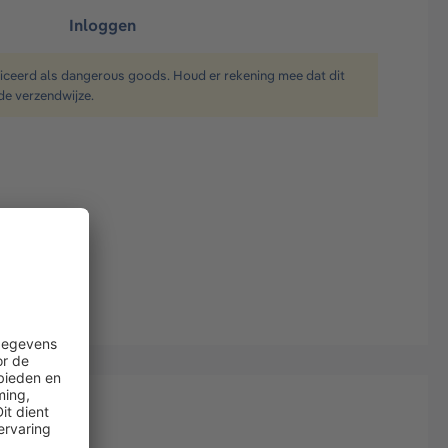
Inloggen
ficeerd als dangerous goods. Houd er rekening mee dat dit
de verzendwijze.