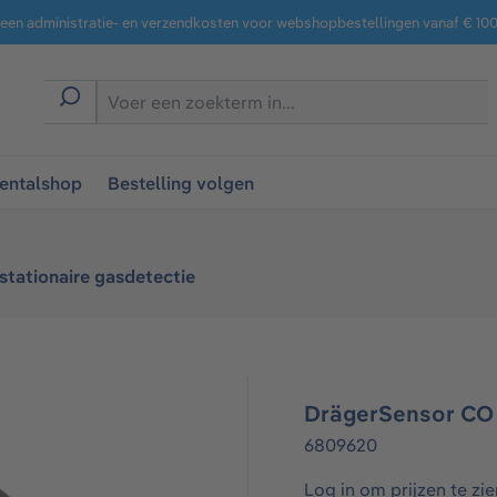
een administratie- en verzendkosten voor webshopbestellingen vanaf € 100,
entalshop
Bestelling volgen
stationaire gasdetectie
DrägerSensor CO
6809620
Log in om prijzen te zie