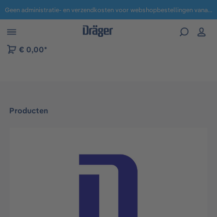
Geen administratie- en verzendkosten voor webshopbestellingen vanaf € 100,-.
 naar navigatie B2B-platform
€ 0,00*
Producten
Afbeeldingengalerij overslaan