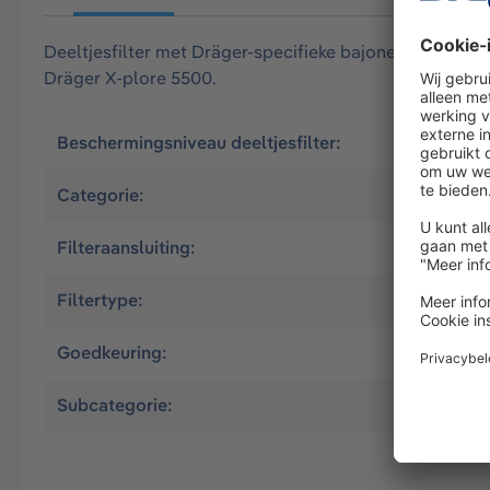
Deeltjesfilter met Dräger-specifieke bajonetsluiting 
Dräger X-plore 5500.
Beschermingsniveau deeltjesfilter:
P3
Categorie:
Halfgela
Filteraansluiting:
Bayonet (
Filtertype:
Deeltjesfi
Goedkeuring:
EN
Subcategorie:
Filter