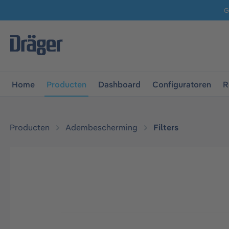
G
 naar de hoofdnavigatie
Ga naar navigatie B2B-platform
Home
Producten
Dashboard
Configuratoren
R
Producten
Adembescherming
Filters
Afbeeldingengalerij overslaan