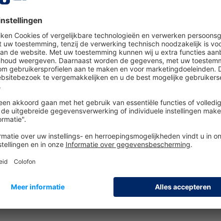
voor gebruik met halfgelaatsmaskers met twee filters Dräger
atsmasker
Twin-filter)
lter