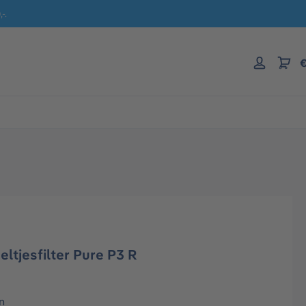
-.
€
ltjesfilter Pure P3 R
n