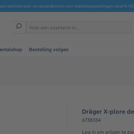
een administratie- en verzendkosten voor webshopbestellingen vanaf € 100,
entalshop
Bestelling volgen
Dräger X-plore dee
6738354
Log in om prijzen te zie