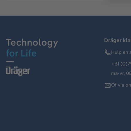
Technology
Dräger kl
for Life
Hulp en a
+31 (0)7
ma-vr, 08
Of via o