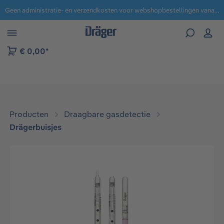
Geen administratie- en verzendkosten voor webshopbestellingen vanaf € 100,-.
 naar navigatie B2B-platform
€ 0,00*
Producten
Draagbare gasdetectie
Drägerbuisjes
Afbeeldingengalerij overslaan