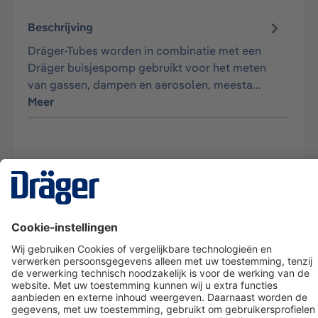
Beschrijving
Dräger-Tubes worden in combinatie met een
Dräger buisjespomp gebruikt voor het meten
van gassen, dampen en aerosolen, meesta…
Meer
Technology
for Life
Dräger klantenservice
Over Dräger