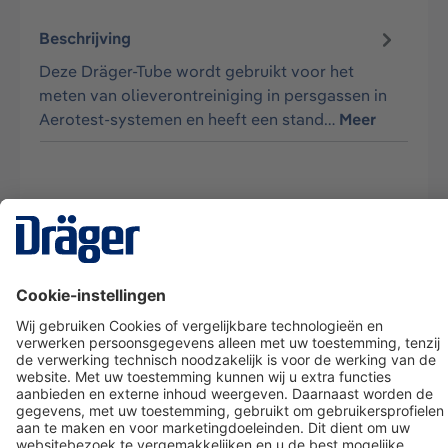
Beschrijving
Deze Dräger-Tube wordt gebruikt voor het
meten van olieverontreiniging in persgassen in
Aerotest-systemen en heeft een stand…
Meer
Technology
for Life
Dräger klantenservice
Over Dräger