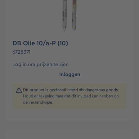
DB Olie 10/a-P (10)
6728371
Log in om prijzen te zien
Inloggen
Dit product is geclassificeerd als dangerous goods.
Houd er rekening mee dat dit invloed kan hebben op
de verzendwijze.