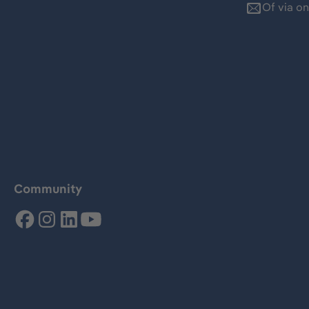
Of via o
Community