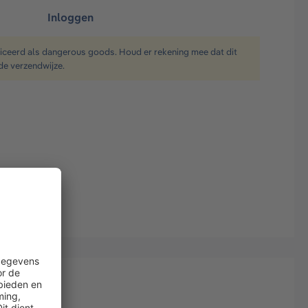
Inloggen
ficeerd als dangerous goods. Houd er rekening mee dat dit
de verzendwijze.