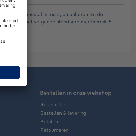
rosolen, meestal in lucht, en behoren tot de
f en heeft het volgende standaard meetbereik: 5-
Bestellen in onze webshop
Registratie
Bestellen & levering
Betalen
Retourneren