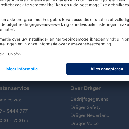
sjespomp gebruikt voor het meten van gassen, dampen en ae
er-Tube wordt gebruikt voor de detectie van zwavelkoolsto
antenservice
Over Dräger
Bedrijfsgegevens
dvies via:
Dräger Safety
9 - 3444 777
Dräger Nederland
:00 - 17:00 uur
Dräger Voice