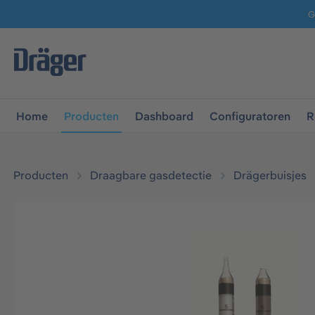
G
 naar de hoofdnavigatie
Ga naar navigatie B2B-platform
Home
Producten
Dashboard
Configuratoren
R
Producten
Draagbare gasdetectie
Drägerbuisjes
Afbeeldingengalerij overslaan