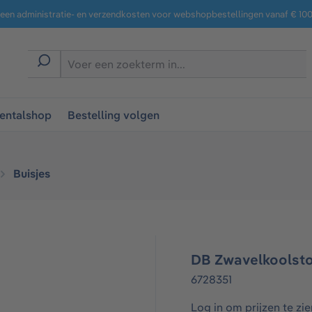
een administratie- en verzendkosten voor webshopbestellingen vanaf € 100,
entalshop
Bestelling volgen
Buisjes
DB Zwavelkoolstof
6728351
Log in om prijzen te zie