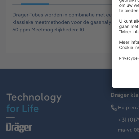
Dräger-Tubes worden in combinatie met een Dräger bui
klassieke meetmethoden voor de gasanalyse. Deze Dräg
60 ppm Meetmogelijkheden: 10
Technology
Dräger kl
for Life
Hulp en a
+31 (0)7
ma-vr, 08