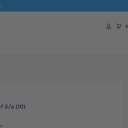
-.
€
 5/a (10)
n