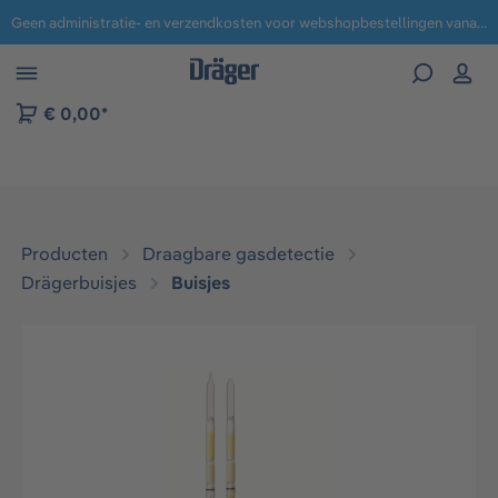
Geen administratie- en verzendkosten voor webshopbestellingen vanaf € 100,-.
 naar navigatie B2B-platform
€ 0,00*
Producten
Draagbare gasdetectie
Drägerbuisjes
Buisjes
Afbeeldingengalerij overslaan