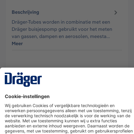
Beschrijving
Dräger-Tubes worden in combinatie met een
Dräger buisjespomp gebruikt voor het meten
van gassen, dampen en aerosolen, meesta…
Meer
Technology
for Life
Dräger klantenservice
Over Dräger