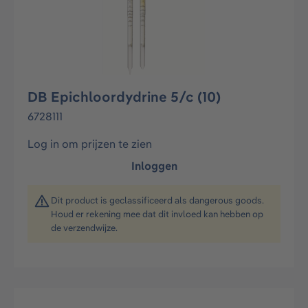
DB Epichloordydrine 5/c (10)
6728111
Log in om prijzen te zien
Inloggen
Dit product is geclassificeerd als dangerous goods.
Houd er rekening mee dat dit invloed kan hebben op
de verzendwijze.