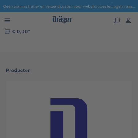
Geen administratie- en verzendkosten voor webshopbestellingen vanaf € 100,-.
 naar navigatie B2B-platform
€ 0,00*
Producten
Afbeeldingengalerij overslaan