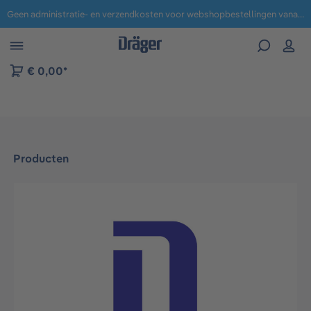
Geen administratie- en verzendkosten voor webshopbestellingen vanaf € 100,-.
 naar navigatie B2B-platform
€ 0,00*
Producten
Afbeeldingengalerij overslaan