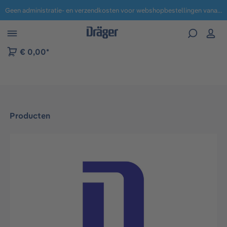
Geen administratie- en verzendkosten voor webshopbestellingen vanaf € 100,-.
 naar navigatie B2B-platform
€ 0,00*
Producten
Afbeeldingengalerij overslaan