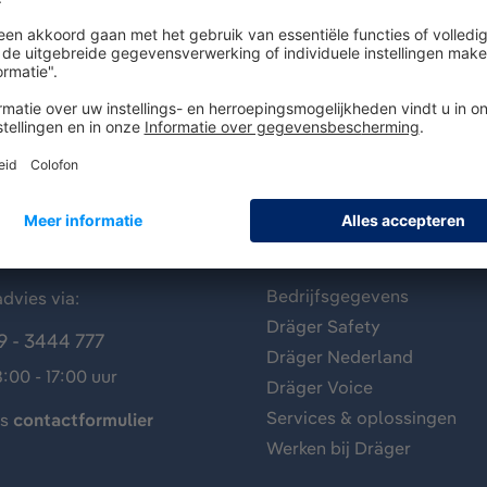
antenservice
Over Dräger
Bedrijfsgegevens
dvies via:
Dräger Safety
9 - 3444 777
Dräger Nederland
:00 - 17:00 uur
Dräger Voice
Services & oplossingen
ns
contactformulier
Werken bij Dräger