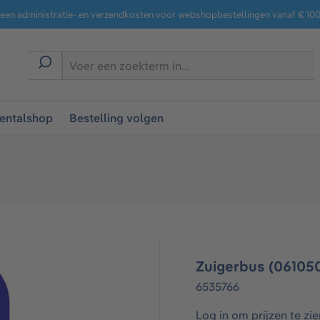
een administratie- en verzendkosten voor webshopbestellingen vanaf € 100,
entalshop
Bestelling volgen
Zuigerbus (06105
6535766
Log in om prijzen te zie