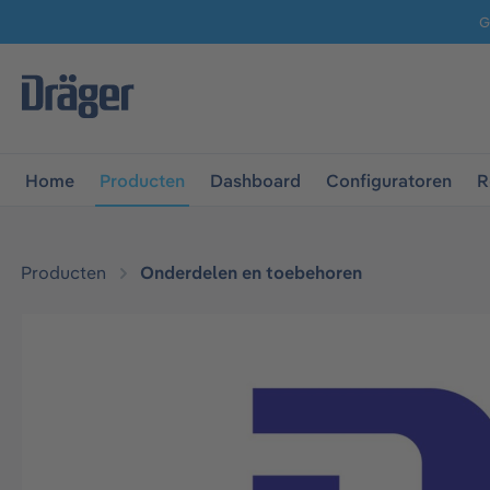
G
 naar de hoofdnavigatie
Ga naar navigatie B2B-platform
Home
Producten
Dashboard
Configuratoren
R
Producten
Onderdelen en toebehoren
Afbeeldingengalerij overslaan