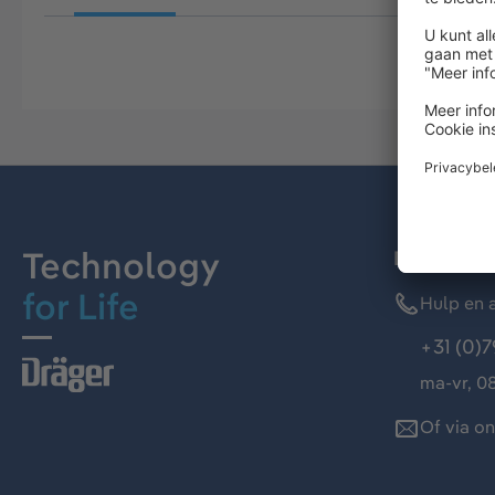
Technology
Dräger kl
for Life
Hulp en a
+31 (0)7
ma-vr, 08
Of via o