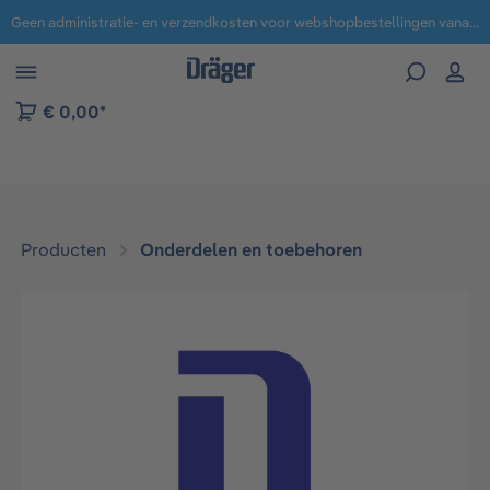
Geen administratie- en verzendkosten voor webshopbestellingen vanaf € 100,-.
 naar navigatie B2B-platform
€ 0,00*
Producten
Onderdelen en toebehoren
Afbeeldingengalerij overslaan