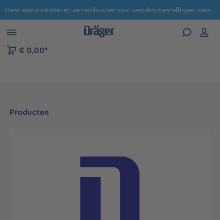
Geen administratie- en verzendkosten voor webshopbestellingen vanaf € 100,-.
 naar navigatie B2B-platform
€ 0,00*
Producten
Afbeeldingengalerij overslaan