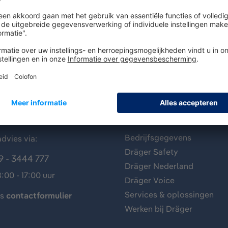
antenservice
Over Dräger
Bedrijfsgegevens
dvies via:
Dräger Safety
9 - 3444 777
Dräger Nederland
:00 - 17:00 uur
Dräger Voice
Services & oplossingen
ns
contactformulier
Werken bij Dräger