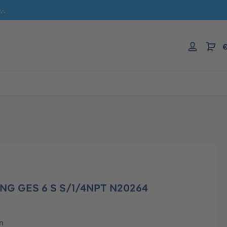
-.
€
NG GES 6 S S/1/4NPT N20264
n