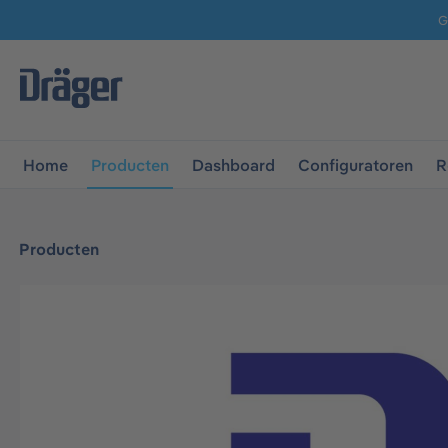
G
 naar de hoofdnavigatie
Ga naar navigatie B2B-platform
Home
Producten
Dashboard
Configuratoren
R
Producten
Afbeeldingengalerij overslaan