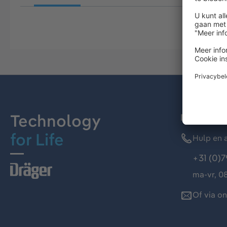
Technology
Dräger kl
for Life
Hulp en a
+31 (0)7
ma-vr, 08
Of via o