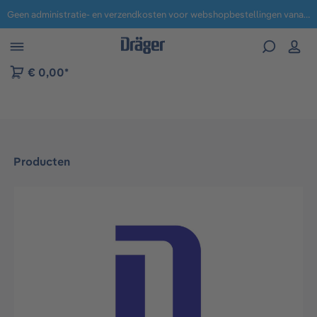
Geen administratie- en verzendkosten voor webshopbestellingen vanaf € 100,-.
 naar navigatie B2B-platform
€ 0,00*
Producten
Afbeeldingengalerij overslaan