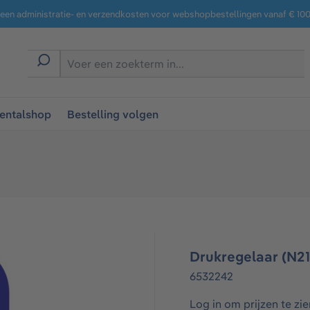
een administratie- en verzendkosten voor webshopbestellingen vanaf € 100,
entalshop
Bestelling volgen
Drukregelaar (N2
6532242
Log in om prijzen te zie