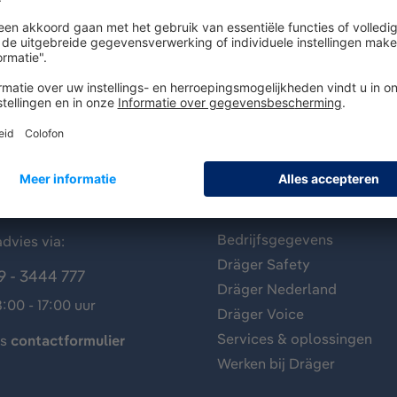
antenservice
Over Dräger
Bedrijfsgegevens
dvies via:
Dräger Safety
9 - 3444 777
Dräger Nederland
:00 - 17:00 uur
Dräger Voice
Services & oplossingen
ns
contactformulier
Werken bij Dräger