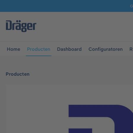
G
 naar de hoofdnavigatie
Ga naar navigatie B2B-platform
Home
Producten
Dashboard
Configuratoren
R
Producten
Afbeeldingengalerij overslaan