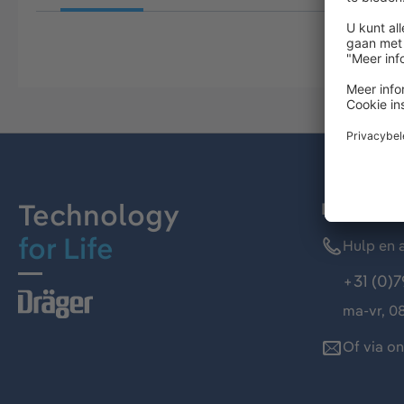
Technology
Dräger kl
for Life
Hulp en a
+31 (0)7
ma-vr, 08
Of via o