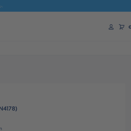
-.
€
(N4178)
n