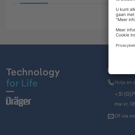
Technology
Dräger kl
for Life
Hulp en a
+31 (0)7
ma-vr, 08
Of via o