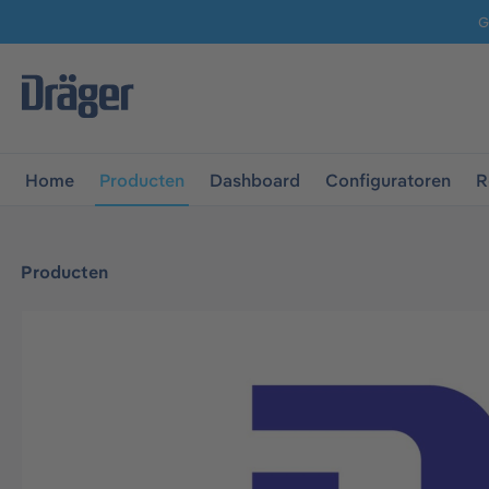
G
 naar de hoofdnavigatie
Ga naar navigatie B2B-platform
Home
Producten
Dashboard
Configuratoren
R
Producten
Afbeeldingengalerij overslaan