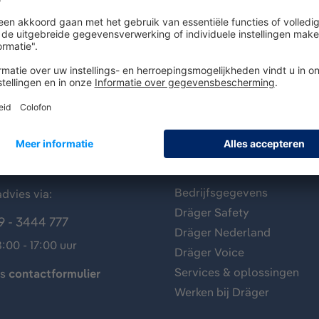
antenservice
Over Dräger
Bedrijfsgegevens
dvies via:
Dräger Safety
9 - 3444 777
Dräger Nederland
:00 - 17:00 uur
Dräger Voice
Services & oplossingen
ns
contactformulier
Werken bij Dräger