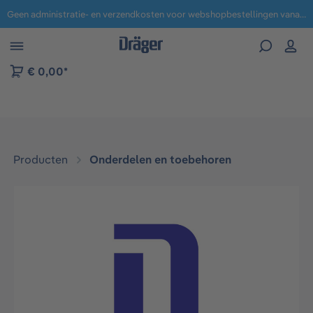
Geen administratie- en verzendkosten voor webshopbestellingen vanaf € 100,-.
 naar navigatie B2B-platform
€ 0,00*
Producten
Onderdelen en toebehoren
Afbeeldingengalerij overslaan