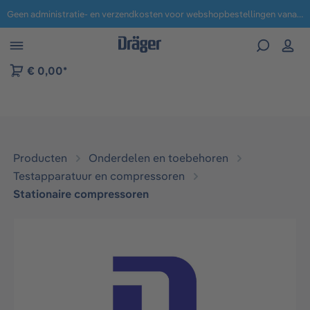
Geen administratie- en verzendkosten voor webshopbestellingen vanaf € 100,-.
 naar navigatie B2B-platform
€ 0,00*
Producten
Onderdelen en toebehoren
Testapparatuur en compressoren​
Stationaire compressoren
Afbeeldingengalerij overslaan