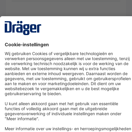
Technology
for Life
Dräger klantenservice
Over Dräger
Bestellen in onze webshop
Community