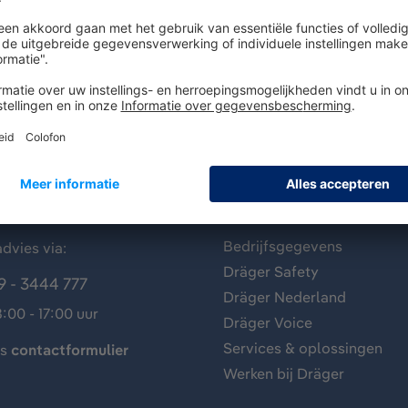
antenservice
Over Dräger
Bedrijfsgegevens
dvies via:
Dräger Safety
9 - 3444 777
Dräger Nederland
:00 - 17:00 uur
Dräger Voice
Services & oplossingen
ns
contactformulier
Werken bij Dräger