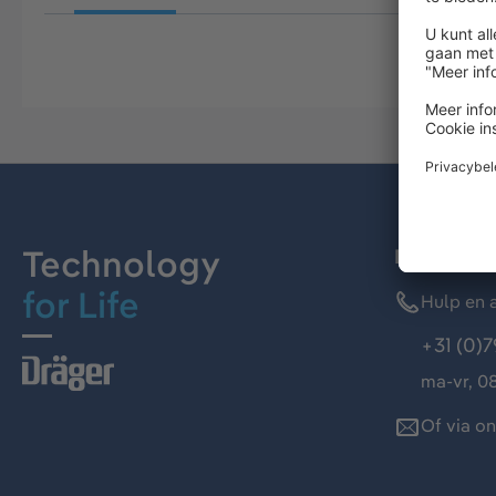
Technology
Dräger kl
for Life
Hulp en a
+31 (0)7
ma-vr, 08
Of via o