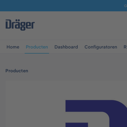
G
 naar de hoofdnavigatie
Ga naar navigatie B2B-platform
Home
Producten
Dashboard
Configuratoren
R
Producten
Afbeeldingengalerij overslaan