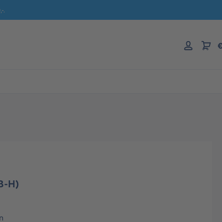
-.
€
B-H)
n