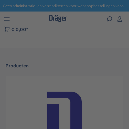
Geen administratie- en verzendkosten voor webshopbestellingen vanaf € 100,-.
 naar navigatie B2B-platform
€ 0,00*
Producten
Afbeeldingengalerij overslaan