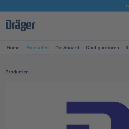
G
 naar de hoofdnavigatie
Ga naar navigatie B2B-platform
Home
Producten
Dashboard
Configuratoren
R
Producten
Afbeeldingengalerij overslaan