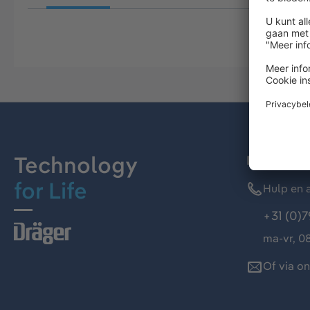
Technology
Dräger kl
for Life
Hulp en a
+31 (0)7
ma-vr, 08
Of via o