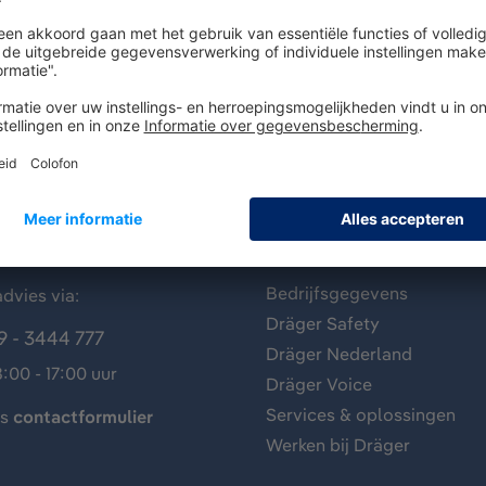
antenservice
Over Dräger
Bedrijfsgegevens
dvies via:
Dräger Safety
9 - 3444 777
Dräger Nederland
:00 - 17:00 uur
Dräger Voice
Services & oplossingen
ns
contactformulier
Werken bij Dräger