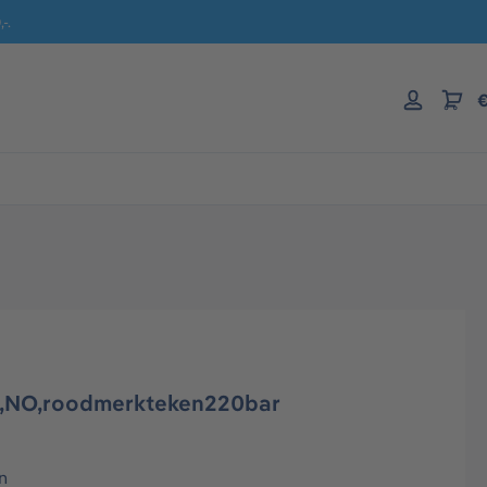
-.
€
r,NO,roodmerkteken220bar
n