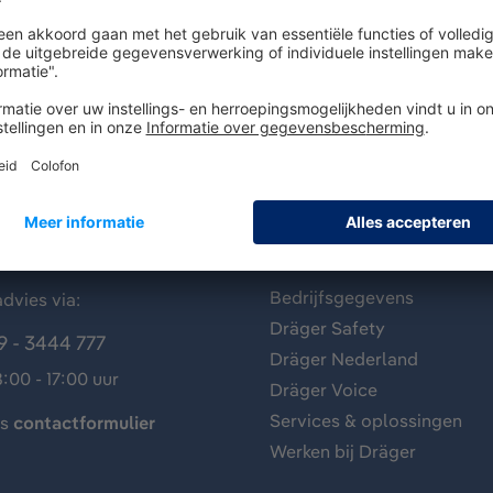
antenservice
Over Dräger
Bedrijfsgegevens
dvies via:
Dräger Safety
9 - 3444 777
Dräger Nederland
:00 - 17:00 uur
Dräger Voice
Services & oplossingen
ns
contactformulier
Werken bij Dräger