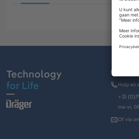
Technology
Dräger kl
for Life
Hulp en a
+31 (0)7
ma-vr, 08
Of via o