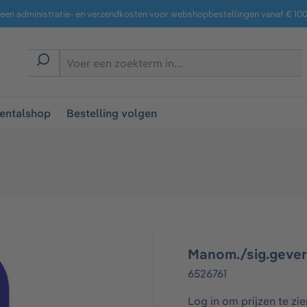
een administratie- en verzendkosten voor webshopbestellingen vanaf € 100,
entalshop
Bestelling volgen
Manom./sig.geve
6526761
Log in om prijzen te zie