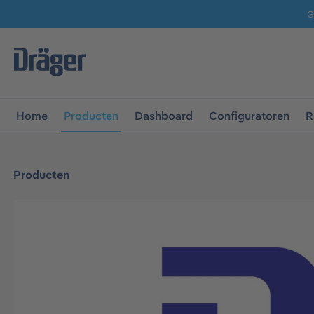
G
 naar de hoofdnavigatie
Ga naar navigatie B2B-platform
Home
Producten
Dashboard
Configuratoren
R
Producten
Afbeeldingengalerij overslaan