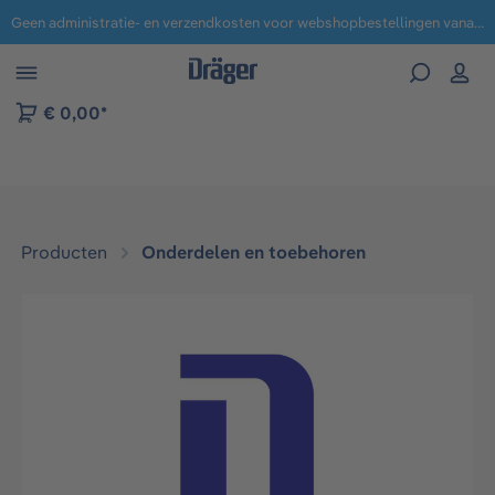
Geen administratie- en verzendkosten voor webshopbestellingen vanaf € 100,-.
 naar navigatie B2B-platform
€ 0,00*
Producten
Onderdelen en toebehoren
Afbeeldingengalerij overslaan