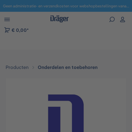
Geen administratie- en verzendkosten voor webshopbestellingen vanaf € 100,-.
 naar navigatie B2B-platform
€ 0,00*
Producten
Onderdelen en toebehoren
Afbeeldingengalerij overslaan