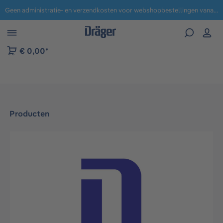
Geen administratie- en verzendkosten voor webshopbestellingen vanaf € 100,-.
 naar navigatie B2B-platform
€ 0,00*
Producten
Afbeeldingengalerij overslaan