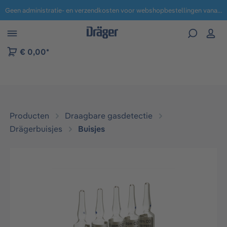
Geen administratie- en verzendkosten voor webshopbestellingen vanaf € 100,-.
 naar navigatie B2B-platform
€ 0,00*
Producten
Draagbare gasdetectie
Drägerbuisjes
Buisjes
Afbeeldingengalerij overslaan