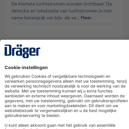
De kleinste luchtstromen worden zichtbaar. De
detectie en lokalisatie van luchtstromen is met
name belangrijk om bijv. de ve…
Meer
Technology
for Life
Dräger klantenservice
Over Dräger
Bestellen in onze webshop