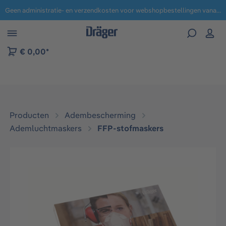
Geen administratie- en verzendkosten voor webshopbestellingen vanaf € 100,-.
 naar navigatie B2B-platform
€ 0,00*
Producten
Adembescherming
Ademluchtmaskers
FFP-stofmaskers​
Afbeeldingengalerij overslaan