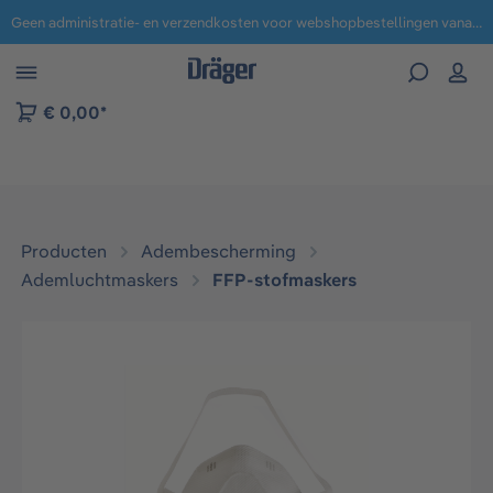
Geen administratie- en verzendkosten voor webshopbestellingen vanaf € 100,-.
 naar navigatie B2B-platform
€ 0,00*
Producten
Adembescherming
Ademluchtmaskers
FFP-stofmaskers​
Afbeeldingengalerij overslaan